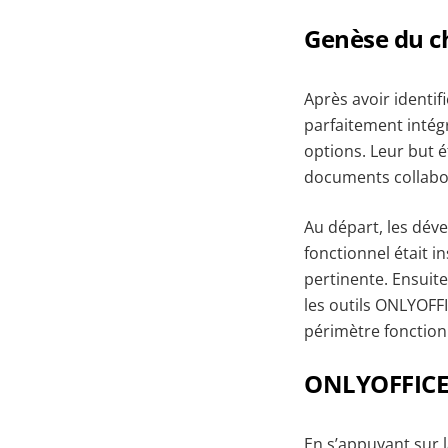
Genèse du c
Après avoir identif
parfaitement intégr
options. Leur but é
documents collabora
Au départ, les déve
fonctionnel était i
pertinente. Ensuite,
les outils ONLYOFFI
périmètre fonction
ONLYOFFICE 
En s’appuyant sur 