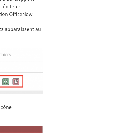
s éditeurs
tion OfficeNow.
ts apparaissent au
 icône