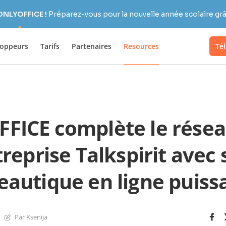
 ONLYOFFICE !
Préparez-vous pour la nouvelle année scolaire grâc
loppeurs
Tarifs
Partenaires
Resources
Té
ICE complète le résea
treprise Talkspirit avec 
eautique en ligne puiss
Par Ksenija