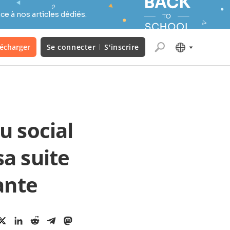
e à nos articles dédiés.
lécharger
Se connecter
S'inscrire
u social
sa suite
ante