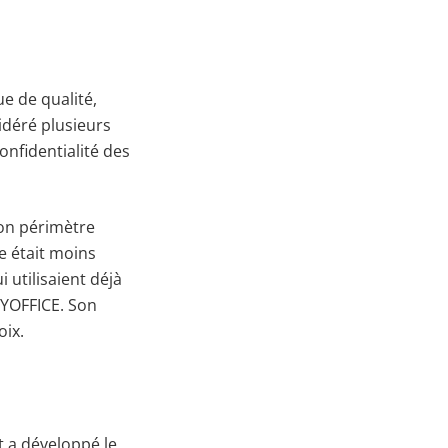
ue de qualité,
idéré plusieurs
onfidentialité des
son périmètre
e était moins
i utilisaient déjà
LYOFFICE. Son
oix.
t a développé le