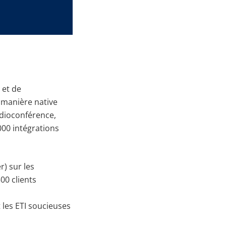
 et de
e manière native
udioconférence,
1000 intégrations
) sur les
00 clients
t les ETI soucieuses