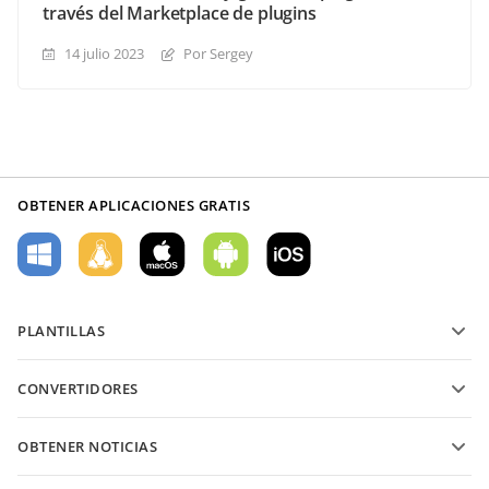
través del Marketplace de plugins
14 julio 2023
Por Sergey
OBTENER APLICACIONES GRATIS
PLANTILLAS
Plantillas de formularios PDF
CONVERTIDORES
Plantillas de documentos de texto
Convierte archivos de texto
Plantillas de hojas de cálculo
OBTENER NOTICIAS
Convierte hojas de cálculo
Plantillas de presentaciones
Blog
Convierte presentaciones