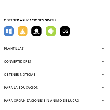
OBTENER APLICACIONES GRATIS
PLANTILLAS
Plantillas de formularios PDF
CONVERTIDORES
Plantillas de documentos de texto
Convierte archivos de texto
Plantillas de hojas de cálculo
OBTENER NOTICIAS
Convierte hojas de cálculo
Plantillas de presentaciones
Blog
Convierte presentaciones
PARA LA EDUCACIÓN
Convierte PDFs
Para estudiantes
PARA ORGANIZACIONES SIN ÁNIMO DE LUCRO
Para educadores
Características y herramientas