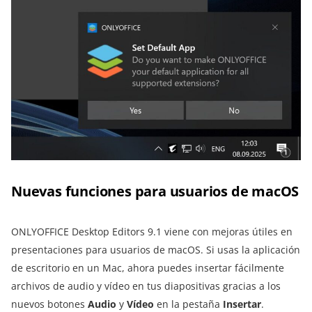
Nuevas funciones para usuarios de macOS
ONLYOFFICE Desktop Editors 9.1 viene con mejoras útiles en
presentaciones para usuarios de macOS. Si usas la aplicación
de escritorio en un Mac, ahora puedes insertar fácilmente
archivos de audio y vídeo en tus diapositivas gracias a los
nuevos botones
Audio
y
Vídeo
en la pestaña
Insertar
.