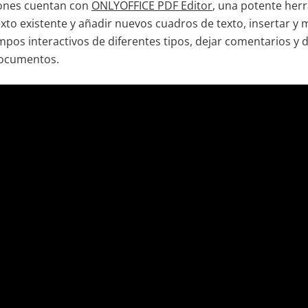
iones cuentan con
ONLYOFFICE PDF Editor
, una potente her
exto existente y añadir nuevos cuadros de texto, insertar y 
mpos interactivos de diferentes tipos, dejar comentarios y d
documentos.