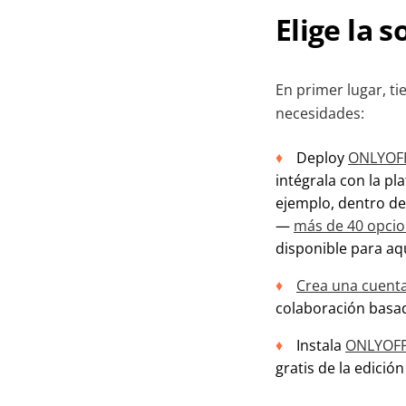
Elige la
En primer lugar, t
necesidades:
Deploy
ONLYOFF
intégrala con la p
ejemplo, dentro de 
—
más de 40 opcio
disponible para aq
Crea una cuent
colaboración basad
Instala
ONLYOFFI
gratis de la edici