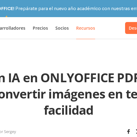
OFFICE!
Prepárate para el nuevo año académico con nuestras ent
arrolladores
Precios
Socios
Recursos
Des
 IA en ONLYOFFICE PDF
nvertir imágenes en t
facilidad
or Sergey