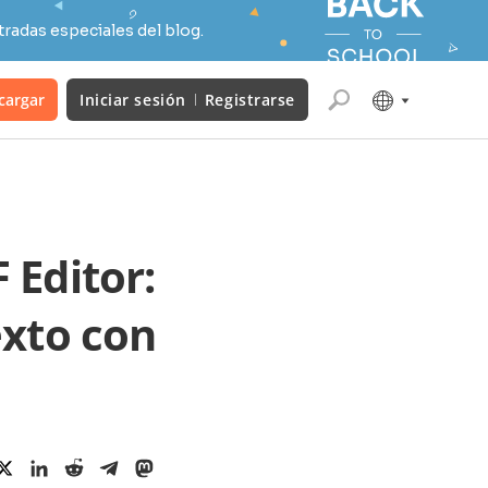
radas especiales del blog.
cargar
Iniciar sesión
Registrarse
 Editor:
exto con