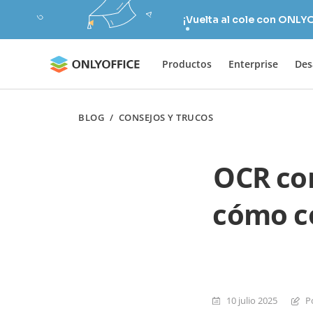
¡Vuelta al cole con ONLY
Productos
Enterprise
Des
BLOG
/
CONSEJOS Y TRUCOS
OCR con
cómo co
10 julio 2025
P