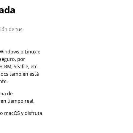
uada
ión de tus
r Windows o Linux e
 seguro, por
CRM, Seafile, etc.
Docs también está
nte.
rma de
 en tiempo real.
 o macOS y disfruta