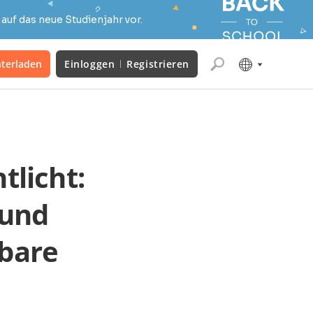
auf das neue Studienjahr vor.
terladen
Einloggen
Registrieren
tlicht:
 und
bare