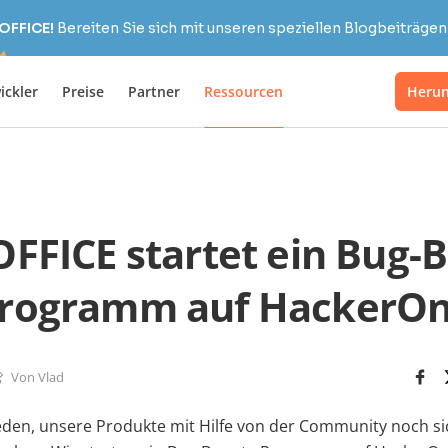
OFFICE!
Bereiten Sie sich mit unseren speziellen Blogbeiträgen 
ickler
Preise
Partner
Ressourcen
Herun
FICE startet ein Bug-
rogramm auf HackerO
Von Vlad
eden, unsere Produkte mit Hilfe von der Community noch s