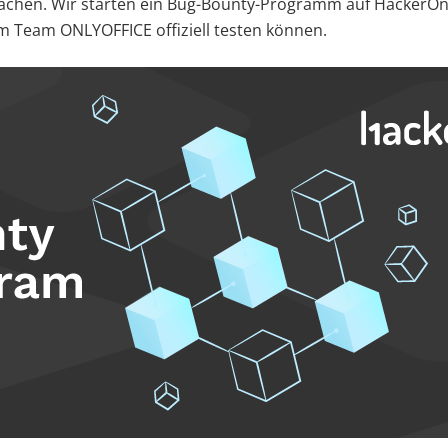
machen. Wir starten ein Bug-Bounty-Programm auf HackerOn
 Team ONLYOFFICE offiziell testen können.