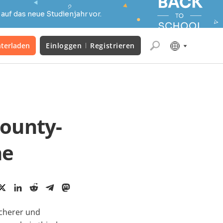
auf das neue Studienjahr vor.
terladen
Einloggen
Registrieren
Bounty-
ne
icherer und