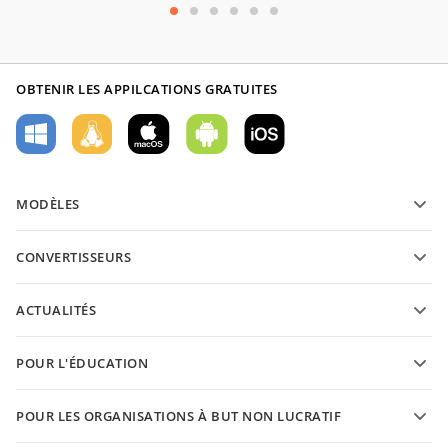
OBTENIR LES APPILCATIONS GRATUITES
MODÈLES
Modèles de formulaires PDF
CONVERTISSEURS
Modèles de documents texte
Convertissez des documents texte
Modèles de feuilles de calcul
ACTUALITÉS
Convertissez des feuilles de calcul
Modèles de présantations
Blog
Convertissez des présentations
POUR L'ÉDUCATION
Convertissez des PDFs
Pour les étudiants
POUR LES ORGANISATIONS À BUT NON LUCRATIF
Pour les enseignants