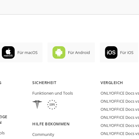
Für macOS
Für Android
Für iOS
G
SICHERHEIT
VERGLEICH
Funktionen und Tools
ONLYOFFICE Docs vs 
ONLYOFFICE Docs vs
ONLYOFFICE Docs vs
IGE
ONLYOFFICE Docs vs 
N
HILFE BEKOMMEN
ONLYOFFICE Docs v
ols
ONLYOFFICE Docs vs
Community