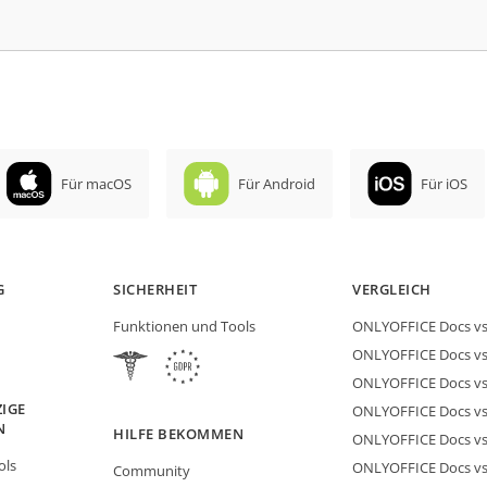
Für macOS
Für Android
Für iOS
G
SICHERHEIT
VERGLEICH
Funktionen und Tools
ONLYOFFICE Docs vs 
ONLYOFFICE Docs vs
ONLYOFFICE Docs vs
IGE
ONLYOFFICE Docs vs 
N
HILFE BEKOMMEN
ONLYOFFICE Docs v
ols
ONLYOFFICE Docs vs
Community