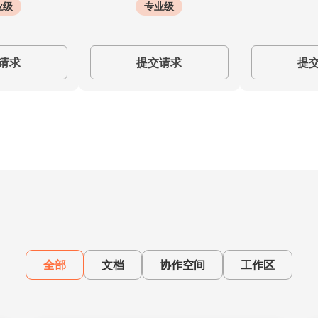
业级
专业级
请求
提交请求
提
全部
文档
协作空间
工作区