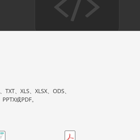
XT、XLS、XLSX、ODS、
、PPTX或PDF。