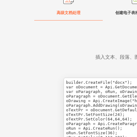
高级文档处理
创建电子表
插入文本、段落、
builder.CreateFile("docx");

var oDocument = Api.GetDocume
var oParagraph, oRun, oDrawin
oParagraph = oDocument.GetEle
oDrawing = Api.CreateImage("h
oParagraph.AddDrawing(oDrawin
oTextPr = oDocument.GetDefaul
oTextPr.SetFontSize(24);

oTextPr.SetColor(64,64,64);

oParagraph = Api.CreateParagr
oRun = Api.CreateRun();

oRun.SetFontSize(36);
