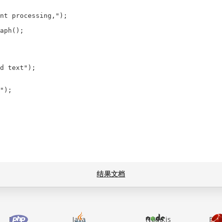
nt processing,");

aph();

d text");

");

;

结果文档
PHP
Java
Node.js
Rub