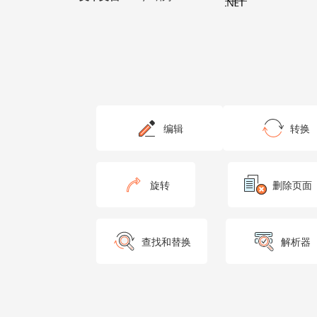
oParagraph.AddElement(oRun);

oRun = Api.CreateRun();

oRun.SetHighlight(255,255,0);

oRun.AddText("shapes");

oParagraph.AddElement(oRun);

oRun = Api.CreateRun();

oRun.AddText(", ");

oParagraph.AddElement(oRun);

oRun = Api.CreateRun();

oRun.SetItalic(true);

oRun.SetVertAlign("superscrip
oRun.SetFontSize(40);

编辑
转换
oRun.AddText("headers");

oParagraph.AddElement(oRun);

oRun = Api.CreateRun();

oRun.AddText(", and ");

oParagraph.AddElement(oRun);

oRun = Api.CreateRun();

旋转
删除页面
oRun.SetItalic(true);

oRun.SetVertAlign("subscript"
oRun.SetFontSize(40);

oRun.AddText("footers");

oParagraph.AddElement(oRun);

查找和替换
解析器
oRun = Api.CreateRun();

oRun.AddText(", create a bull
oParagraph.AddElement(oRun);

oDocument.Push(oParagraph);

oParagraph = Api.CreateParagr
oDocument.Push(oParagraph);

oParagraph = Api.CreateParagr