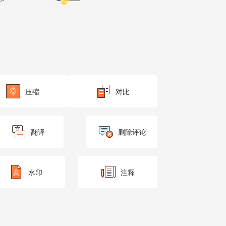
压缩
对比
翻译
删除评论
水印
注释
from a database.");
