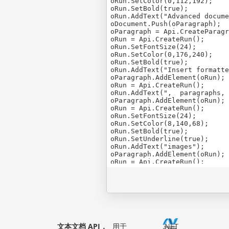
oRun.SetColor(0,112,192);

oRun.SetBold(true);

oRun.AddText("Advanced docume
oDocument.Push(oParagraph);

oParagraph = Api.CreateParagr
oRun = Api.CreateRun();

oRun.SetFontSize(24);

oRun.SetColor(0,176,240);

oRun.SetBold(true);

oRun.AddText("Insert formatte
oParagraph.AddElement(oRun);

oRun = Api.CreateRun();

oRun.AddText(",  paragraphs, 
oParagraph.AddElement(oRun);

oRun = Api.CreateRun();

oRun.SetFontSize(24);

oRun.SetColor(8,140,68);

oRun.SetBold(true);

oRun.SetUnderline(true);

oRun.AddText("images");

oParagraph.AddElement(oRun);

oRun = Api.CreateRun();

oRun.AddText(", tables and ")
oParagraph.AddElement(oRun);

oRun = Api.CreateRun();

oRun.SetFontSize(24);

oRun.SetColor(255,106,0);

oRun.SetBold(true);

oRun.SetItalic(true);

oRun.AddText("charts, ");

文本文档 API，
用于
.NET