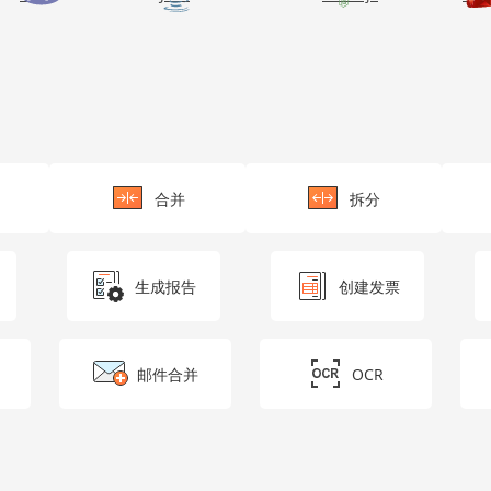
t");

合并
拆分
生成报告
创建发票
);

邮件合并
OCR
eted or numbered list, etc. Populate a table using data 
aph();

aph();
