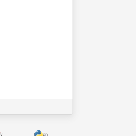
y
Python