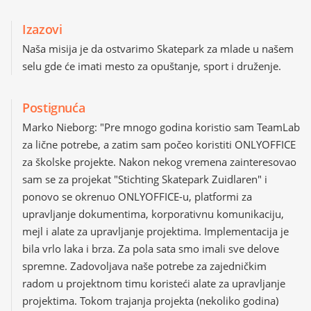
Izazovi
Naša misija je da ostvarimo Skatepark za mlade u našem
selu gde će imati mesto za opuštanje, sport i druženje.
Postignuća
Marko Nieborg: "Pre mnogo godina koristio sam TeamLab
za lične potrebe, a zatim sam počeo koristiti ONLYOFFICE
za školske projekte. Nakon nekog vremena zainteresovao
sam se za projekat "Stichting Skatepark Zuidlaren" i
ponovo se okrenuo ONLYOFFICE-u, platformi za
upravljanje dokumentima, korporativnu komunikaciju,
mejl i alate za upravljanje projektima. Implementacija je
bila vrlo laka i brza. Za pola sata smo imali sve delove
spremne. Zadovoljava naše potrebe za zajedničkim
radom u projektnom timu koristeći alate za upravljanje
projektima. Tokom trajanja projekta (nekoliko godina)