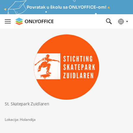
Povratak u školu sa ONLYOFFICE-om!
St. Skatepark Zuidlaren
Lokacija: Holandija