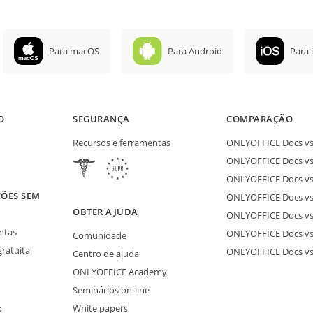
Para macOS
Para Android
Para 
O
SEGURANÇA
COMPARAÇÃO
Recursos e ferramentas
ONLYOFFICE Docs vs 
ONLYOFFICE Docs vs
ONLYOFFICE Docs vs
ÕES SEM
ONLYOFFICE Docs vs 
OBTER AJUDA
ONLYOFFICE Docs v
ntas
ONLYOFFICE Docs vs
Comunidade
gratuita
ONLYOFFICE Docs v
Centro de ajuda
ONLYOFFICE Academy
Seminários on-line
White papers
s