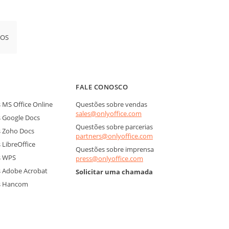
iOS
FALE CONOSCO
MS Office Online
Questões sobre vendas
sales@onlyoffice.com
 Google Docs
Questões sobre parcerias
 Zoho Docs
partners@onlyoffice.com
LibreOffice
Questões sobre imprensa
s WPS
press@onlyoffice.com
 Adobe Acrobat
Solicitar uma chamada
s Hancom