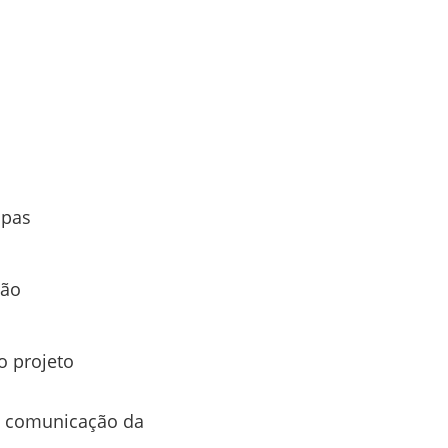
apas
ção
o projeto
a comunicação da