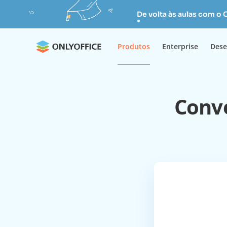
De volta às aulas com o
Produtos
Enterprise
Dese
Conve