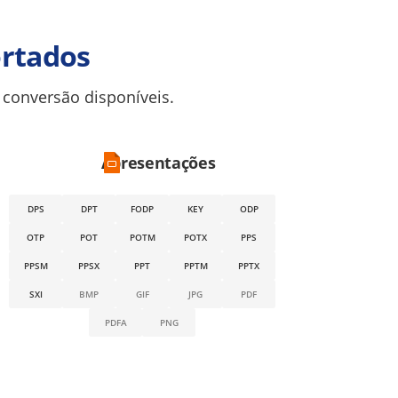
rtados
 conversão disponíveis.
Apresentações
DPS
DPT
FODP
KEY
ODP
OTP
POT
POTM
POTX
PPS
PPSM
PPSX
PPT
PPTM
PPTX
SXI
BMP
GIF
JPG
PDF
PDFA
PNG