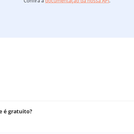
Confira a
documentação da nossa API
.
 é gratuito?