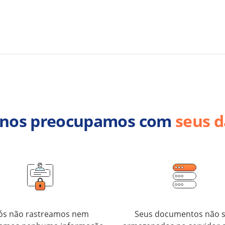
 nos preocupamos com
seus 
ós não rastreamos nem
Seus documentos não 