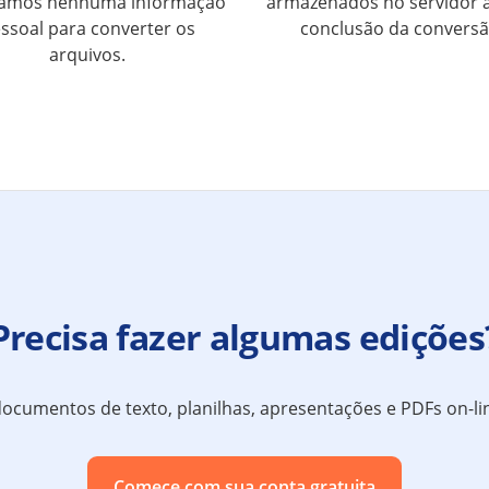
itamos nenhuma informação
armazenados no servidor 
ssoal para converter os
conclusão da conversã
arquivos.
Precisa fazer algumas edições
 documentos de texto, planilhas, apresentações e PDFs on
Comece com sua conta gratuita