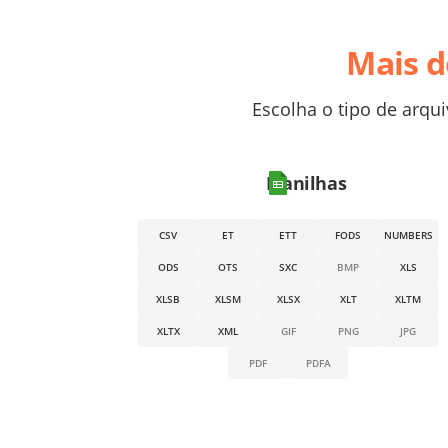
Mais d
Escolha o tipo de arqu
Planilhas
CSV
ET
ETT
FODS
NUMBERS
ODS
OTS
SXC
BMP
XLS
XLSB
XLSM
XLSX
XLT
XLTM
XLTX
XML
GIF
PNG
JPG
PDF
PDFA