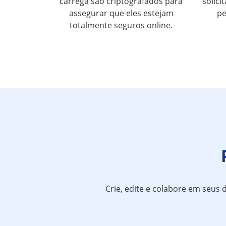
carrega são criptografados para
solic
assegurar que eles estejam
pe
totalmente seguros online.
Crie, edite e colabore em seus