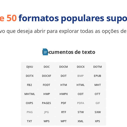
e 50
formatos populares supo
ivo que deseja abrir para explorar todas as opções de
Documentos de texto
DJVU
DOC
DOCM
DOCX
DOTM
DOTX
DOCXF
DOT
BMP
EPUB
FB2
FODT
HTM
HTML
MHT
MHTML
HWP
HWPX
ODT
OTT
OXPS
PAGES
PDF
PDFA
GIF
PNG
JPG
RTF
STW
SXW
TXT
WPS
WPT
XML
XPS