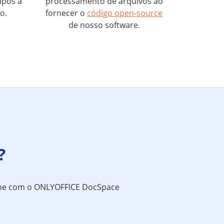
após a
processamento de arquivos ao
o.
fornecer o
código open-source
de nosso software.
?
-line com o ONLYOFFICE DocSpace