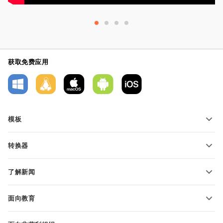
获取免费应用
模板
PDF 表单模板
转换器
文本文档模板
转换文本文件
电子表格模板
了解新闻
转换电子表格
演示文稿模板
博客
转换演示文稿
面向教育
转换 PDF 文件
适用于学生