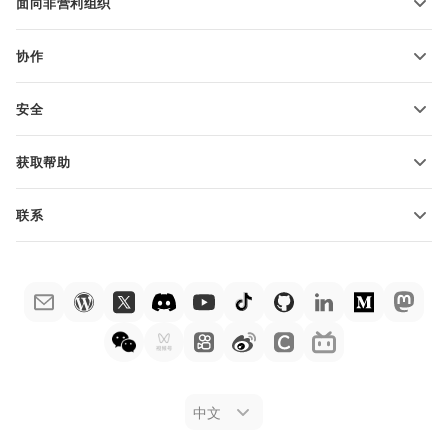
面向非营利组织
适用于教育人士
功能和工具
协作
申请免费帐户
贡献者
安全
翻译人员
功能和工具
网络博主
获取帮助
职位空缺
社区
联系
帮助中心
销售问题
sales@onlyoffice.com
ONLYOFFICE 学院
合作伙伴咨询
partners@onlyoffice.com
网络研讨会
媒体咨询
press@onlyoffice.com
白皮书
电话咨询
联系表格
申请演示
法律公告
中文