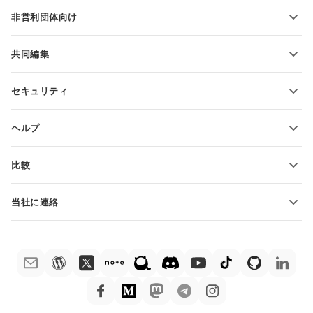
学生向け
非営利団体向け
教育関係者向け
機能とツール
共同編集
無料アカウントをリクエスト
貢献者向け
セキュリティ
翻訳者向け
機能とツール
インフルエンサー向け
ヘルプ
求人情報
コミュニティ
比較
ヘルプ・センター
ONLYOFFICE Docs vs MS Office Online
ONLYOFFICEアカデミー
当社に連絡
ONLYOFFICE Docs vs Google Docs
ウェビナー
販売に関する質問
sales@onlyoffice.com
ONLYOFFICE Docs vs Zoho Docs
ホワイト ペーパー
パートナー事業に関する質問
partners@onlyoffice.com
ONLYOFFICE Docs vs LibreOffice
サポートお問い合わせフォーム
プレスリリースに関する質問
press@onlyoffice.com
ONLYOFFICE Docs vs WPS
デモ注文
折返し電話をリクエスト
ONLYOFFICE Docs vs Adobe Acrobat
法律情報
ONLYOFFICE Docs vs Hancom