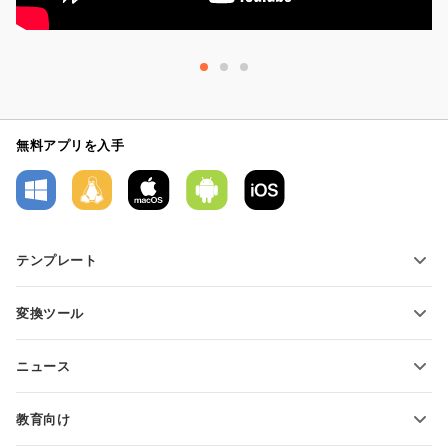
無料アプリを入手
テンプレート
PDFフォームテンプレート
変換ツール
テキスト文書テンプレート
テキストファイルの変換
スプレッドシートテンプレート
ニュース
スプレッドシートの変換
プレゼンテーションテンプレート
ブログ
スライドの変換
教育向け
PDFの変換