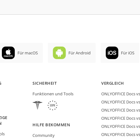
Für macOS
Für Android
Für iOS
G
SICHERHEIT
VERGLEICH
Funktionen und Tools
ONLYOFFICE Docs vs 
ONLYOFFICE Docs vs
ONLYOFFICE Docs vs
IGE
ONLYOFFICE Docs vs 
N
HILFE BEKOMMEN
ONLYOFFICE Docs v
ols
ONLYOFFICE Docs vs
Community