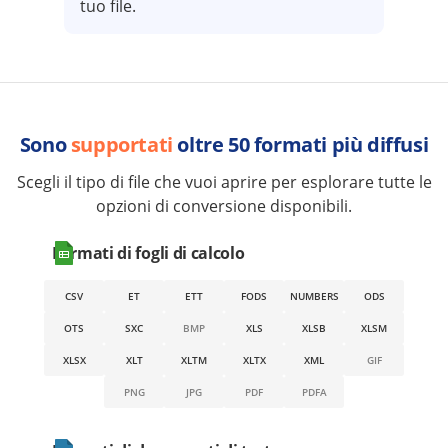
tuo file.
Sono
supportati
oltre 50 formati più diffusi
Scegli il tipo di file che vuoi aprire per esplorare tutte le
opzioni di conversione disponibili.
Formati di fogli di calcolo
CSV
ET
ETT
FODS
NUMBERS
ODS
OTS
SXC
BMP
XLS
XLSB
XLSM
XLSX
XLT
XLTM
XLTX
XML
GIF
PNG
JPG
PDF
PDFA