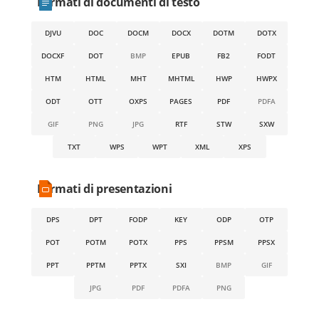
Formati di documenti di testo
DJVU
DOC
DOCM
DOCX
DOTM
DOTX
DOCXF
DOT
BMP
EPUB
FB2
FODT
HTM
HTML
MHT
MHTML
HWP
HWPX
ODT
OTT
OXPS
PAGES
PDF
PDFA
GIF
PNG
JPG
RTF
STW
SXW
TXT
WPS
WPT
XML
XPS
Formati di presentazioni
DPS
DPT
FODP
KEY
ODP
OTP
POT
POTM
POTX
PPS
PPSM
PPSX
PPT
PPTM
PPTX
SXI
BMP
GIF
JPG
PDF
PDFA
PNG