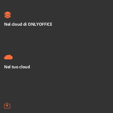
Nel cloud di ONLYOFFICE
Accedi ai documenti dal cloud ONLYOFFICE e dagli archivi
(Dropbox, Google Drive, ecc.) ad esso collegati e lavora in
collaborazione.
Nel tuo cloud
Connetti Nextcloud, ownCloud o qualsiasi altro cloud
funzionante tramite WebDAV e modifica i documenti
direttamente dall'app.