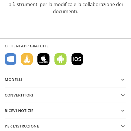
più strumenti per la modifica e la collaborazione dei
documenti.
OTTIENI APP GRATUITE
MODELLI
Modelli di moduli PDF
CONVERTITORI
Modelli di documenti di testo
Converti file di testo
Modelli di fogli di calcolo
RICEVI NOTIZIE
Converti fogli di calcolo
Modelli di presentazioni
Blog
Converti presentazioni
PER L'ISTRUZIONE
Converti PDF