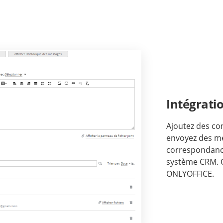
Intégrati
Ajoutez des co
envoyez des me
correspondance
système CRM. O
ONLYOFFICE.