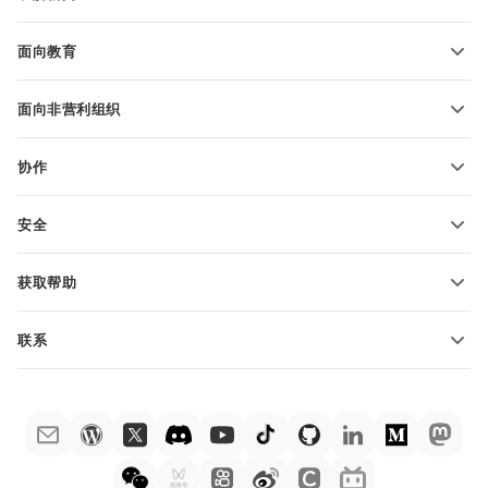
转换电子表格
演示文稿模板
博客
转换演示文稿
面向教育
转换 PDF 文件
适用于学生
面向非营利组织
适用于教育人士
功能和工具
协作
申请免费帐户
贡献者
安全
翻译人员
功能和工具
网络博主
获取帮助
职位空缺
社区
联系
帮助中心
销售问题
sales@onlyoffice.com
ONLYOFFICE 学院
合作伙伴咨询
partners@onlyoffice.com
网络研讨会
媒体咨询
press@onlyoffice.com
白皮书
电话咨询
联系表格