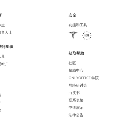
育
安全
学生
功能和工具
教育人士
营利组织
获取帮助
工具
社区
费帐户
帮助中心
ONLYOFFICE 学院
网络研讨会
白皮书
员
联系表格
主
申请演示
缺
法律公告