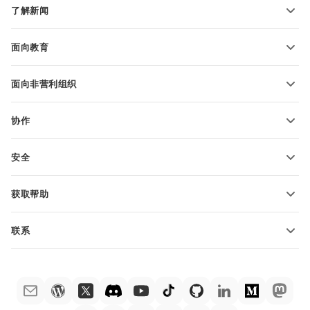
电子表格模板
了解新闻
转换电子表格
演示文稿模板
博客
转换演示文稿
面向教育
转换 PDF 文件
适用于学生
面向非营利组织
适用于教育人士
功能和工具
协作
申请免费帐户
贡献者
安全
翻译人员
功能和工具
网络博主
获取帮助
职位空缺
社区
联系
帮助中心
销售问题
sales@onlyoffice.com
ONLYOFFICE 学院
合作伙伴咨询
partners@onlyoffice.com
网络研讨会
媒体咨询
press@onlyoffice.com
白皮书