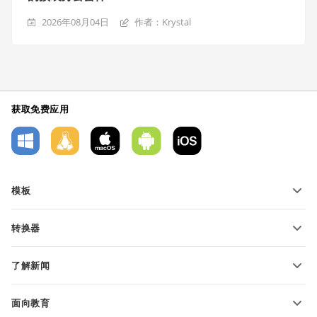
2026年08月04日
作者：Krystal
获取免费应用
模板
PDF 表单模板
转换器
文本文档模板
转换文本文件
电子表格模板
了解新闻
转换电子表格
演示文稿模板
博客
转换演示文稿
面向教育
转换 PDF 文件