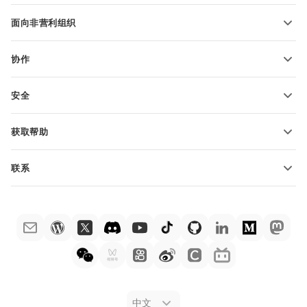
适用于学生
面向非营利组织
适用于教育人士
功能和工具
协作
申请免费帐户
贡献者
安全
翻译人员
功能和工具
网络博主
获取帮助
职位空缺
社区
联系
帮助中心
销售问题
sales@onlyoffice.com
ONLYOFFICE 学院
合作伙伴咨询
partners@onlyoffice.com
网络研讨会
媒体咨询
press@onlyoffice.com
白皮书
电话咨询
联系表格
申请演示
法律公告
中文