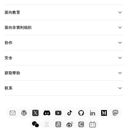
转换电子表格
演示文稿模板
博客
转换演示文稿
面向教育
转换 PDF 文件
适用于学生
面向非营利组织
适用于教育人士
功能和工具
协作
申请免费帐户
贡献者
安全
翻译人员
功能和工具
网络博主
获取帮助
职位空缺
社区
联系
帮助中心
销售问题
sales@onlyoffice.com
ONLYOFFICE 学院
合作伙伴咨询
partners@onlyoffice.com
网络研讨会
媒体咨询
press@onlyoffice.com
白皮书
电话咨询
联系表格