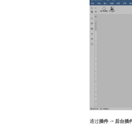
通过
插件
->
后台插