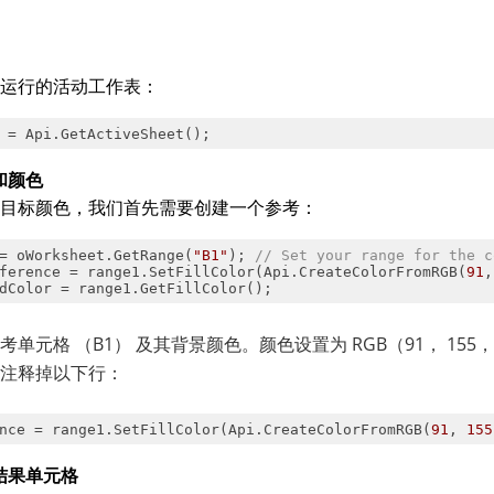
运行的活动工作表：
 = Api.GetActiveSheet();
和颜色
目标颜色，我们首先需要创建一个参考：
= oWorksheet.GetRange(
"B1"
); 
// Set your range for the c
ference = range1.SetFillColor(Api.CreateColorFromRGB(
91
,
dColor = range1.GetFillColor();
单元格 （B1） 及其背景颜色。颜色设置为 RGB（91， 155，
注释掉以下行：
nce = range1.SetFillColor(Api.CreateColorFromRGB(
91
, 
155
结果单元格