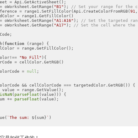
= oWorksheet.GetRange(
"B1"
); 
// Set your range for the c
ference = range1.SetFillColor(Api.CreateColorFromRGB(
91
,
= oWorksheet.GetRange(
"A1:A16"
); 
// Set the targeted ran
= oWorksheet.GetRange(
"A17"
); 
// Set the cell where the 
h(
function
 (
range
) 
olor!== 
"No Fill"
olorCode = 
null
isNaN
(
parseFloat
um += 
parseFloat
ue(
`The sum: 
${sum}
`
它是如何工作的！