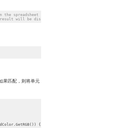
n the spreadsheet
result will be displayed
，如果匹配，则将单元