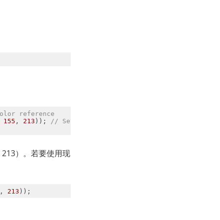
olor reference
 
155
, 
213
)); 
// Set targeted background color
 213）。若要使用现
, 
213
));