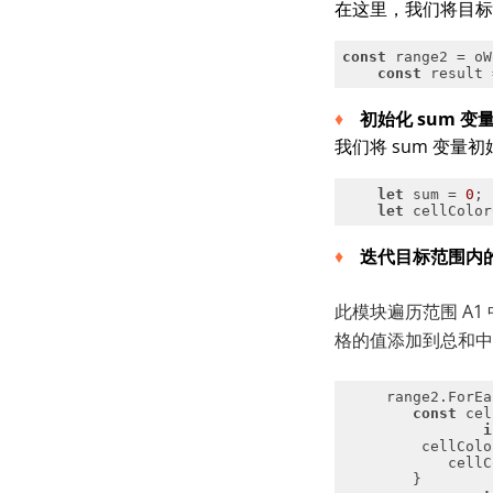
在这里，我们将目标范
const
 range2 = oW
const
 result 
初始化 sum 变
我们将 sum 变量
let
 sum = 
0
let
 cellColor
迭代
目标范围内
此模块遍历范围 A
格的值添加到总和中
     range2.ForEa
const
i
         cellColo
            cellC
        }        