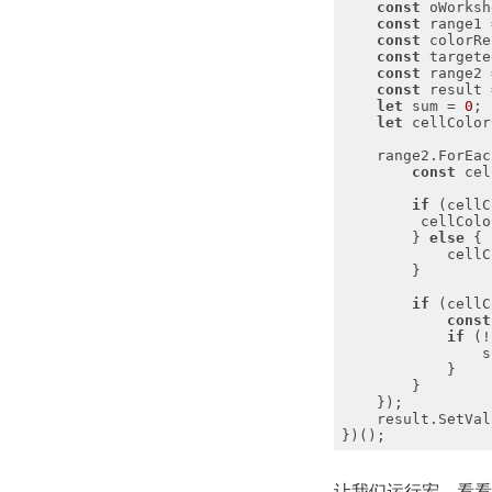
const
const
 range1 
const
 colorRe
const
const
 range2 
const
 result 
let
 sum = 
0
let
    range2.ForEac
const
if
 (cellC
        } 
else
            cellC
if
const
if
 (!
                s
    result.SetVal
让我们运行宏，看看