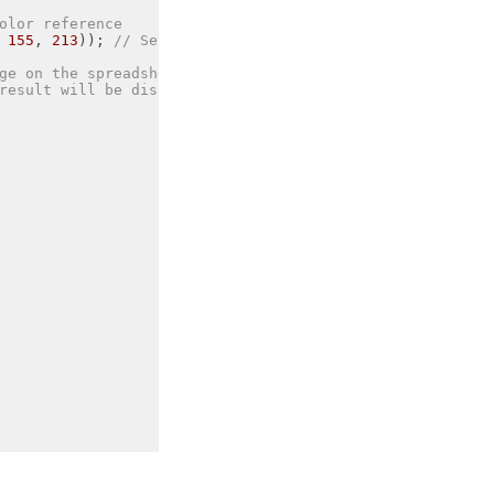
olor reference
 
155
, 
213
)); 
// Set targeted background color. To use fi
ge on the spreadsheet
result will be displayed