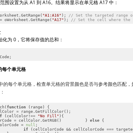
围设置为从 A1 到 A16。结果将显示在单元格 A17 中：
orksheet.GetRange(
"A1:A16"
); 
// Set the targeted range o
= oWorksheet.GetRange(
"A17"
); 
// Set the cell where the 
量
初始化为 0，它将保存值的总和：
Code;
的每个单元格
1 中的每个单元格，检查单元格的背景颜色是否与参考颜色匹配
：
ch(
function
 (
range
) 
f
 (cellColor!== 
"No Fill"
rCode = cellColor.GetRGB()          } 
else
olorCode = 
null
          
if