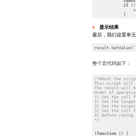
const
if
 (!
                s
显示结果
最后，我们设置单元格
result.SetValue(
`
整个宏代码如下：
*/
(
function
 (
) 