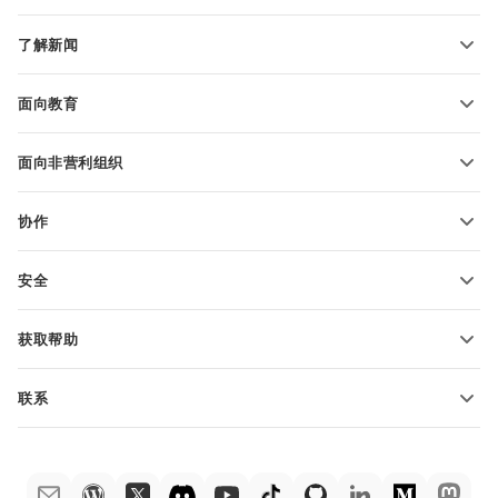
转换文本文件
电子表格模板
了解新闻
转换电子表格
演示文稿模板
博客
转换演示文稿
面向教育
转换 PDF 文件
适用于学生
面向非营利组织
适用于教育人士
功能和工具
协作
申请免费帐户
贡献者
安全
翻译人员
功能和工具
网络博主
获取帮助
职位空缺
社区
联系
帮助中心
销售问题
sales@onlyoffice.com
ONLYOFFICE 学院
合作伙伴咨询
partners@onlyoffice.com
网络研讨会