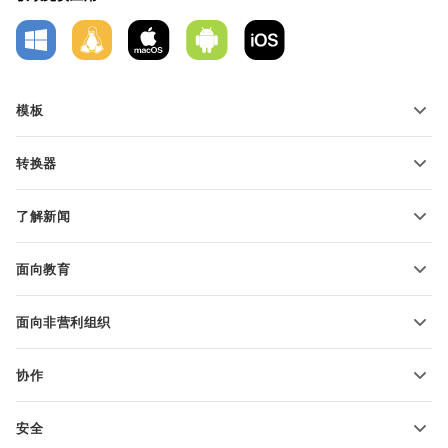
模板
PDF 表单模板
转换器
文本文档模板
转换文本文件
电子表格模板
了解新闻
转换电子表格
演示文稿模板
博客
转换演示文稿
面向教育
转换 PDF 文件
适用于学生
面向非营利组织
适用于教育人士
功能和工具
协作
申请免费帐户
贡献者
安全
翻译人员