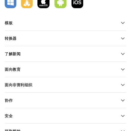
模板
PDF 表单模板
转换器
文本文档模板
转换文本文件
电子表格模板
了解新闻
转换电子表格
演示文稿模板
博客
转换演示文稿
面向教育
转换 PDF 文件
适用于学生
面向非营利组织
适用于教育人士
功能和工具
协作
申请免费帐户
贡献者
安全
翻译人员
功能和工具
网络博主