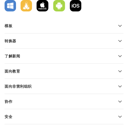
模板
PDF 表单模板
转换器
文本文档模板
转换文本文件
电子表格模板
了解新闻
转换电子表格
演示文稿模板
博客
转换演示文稿
面向教育
转换 PDF 文件
适用于学生
面向非营利组织
适用于教育人士
功能和工具
协作
申请免费帐户
贡献者
安全
翻译人员
功能和工具
网络博主