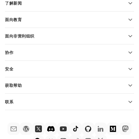
了解新闻
转换电子表格
演示文稿模板
博客
转换演示文稿
面向教育
转换 PDF 文件
适用于学生
面向非营利组织
适用于教育人士
功能和工具
协作
申请免费帐户
贡献者
安全
翻译人员
功能和工具
网络博主
获取帮助
职位空缺
社区
联系
帮助中心
销售问题
sales@onlyoffice.com
ONLYOFFICE 学院
合作伙伴咨询
partners@onlyoffice.com
网络研讨会
媒体咨询
press@onlyoffice.com
白皮书
电话咨询