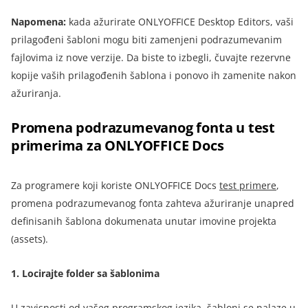
Napomena:
kada ažurirate ONLYOFFICE Desktop Editors, vaši
prilagođeni šabloni mogu biti zamenjeni podrazumevanim
fajlovima iz nove verzije. Da biste to izbegli, čuvajte rezervne
kopije vaših prilagođenih šablona i ponovo ih zamenite nakon
ažuriranja.
Promena podrazumevanog fonta u test
primerima za ONLYOFFICE Docs
Za programere koji koriste
ONLYOFFICE Docs
test primere
,
promena podrazumevanog fonta zahteva ažuriranje unapred
definisanih šablona dokumenata unutar imovine projekta
(assets).
1.
Locirajte folder sa šablonima
U zavisnosti od vašeg programskog jezika, šabloni se nalaze u