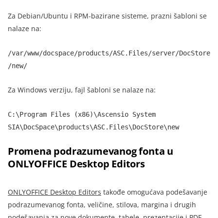
Za Debian/Ubuntu i RPM-bazirane sisteme, prazni šabloni se
nalaze na:
/var/www/docspace/products/ASC.Files/server/DocStore
/new/
Za Windows verziju, fajl šabloni se nalaze na:
C:\Program Files (x86)\Ascensio System
SIA\DocSpace\products\ASC.Files\DocStore\new
Promena podrazumevanog fonta u
ONLYOFFICE Desktop Editors
ONLYOFFICE Desktop Editors
takođe omogućava podešavanje
podrazumevanog fonta, veličine, stilova, margina i drugih
podešavanja za nove dokumente, tabele, prezentacije i PDF