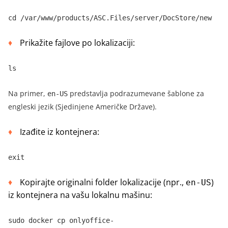
cd /var/www/products/ASC.Files/server/DocStore/new
Prikažite fajlove po lokalizaciji:
ls
Na primer
,
predstavlja podrazumevane šablone za
en-US
engleski jezik (Sjedinjene Američke Države).
Izađite iz kontejnera:
exit
Kopirajte originalni folder lokalizacije (npr.
,
)
en-US
iz kontejnera na vašu lokalnu mašinu:
sudo docker cp onlyoffice-