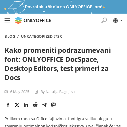
Povratak u školu sa ONLYOFFICE-om!
BLOG
/
UNCATEGORIZED @SR
Kako promeniti podrazumevani
font: ONLYOFFICE DocSpace,
Desktop Editors, test primeri za
Docs
6 May 2025
By Natalija Blagojevic
Prilikom rada sa Office fajlovima, font igra veliku ulogu u
stvaranju optimalnog korisničkog iskustva. Ovaj članak će vas