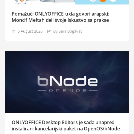
Pomažući ONLYOFFICE-u da govori arapski:
Moncif Meftah deli svoje iskustvo sa prakse
5 August 2026
By Sara Bogavac
ONLYOFFICE Desktop Editors je sada unapred
instalirani kancelarijski paket na OpenOS/bNode