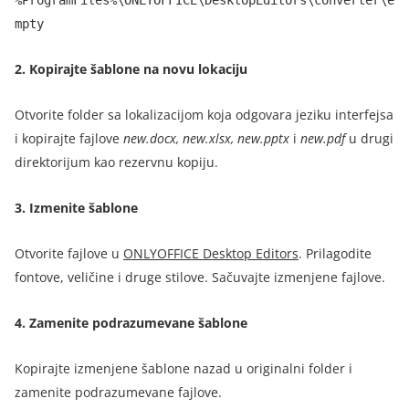
mpty
2.
Kopirajte šablone na novu lokaciju
Otvorite folder sa lokalizacijom koja odgovara jeziku interfejsa
i kopirajte fajlove
new.docx
,
new.xlsx
,
new.pptx
i
new.pdf
u drugi
direktorijum kao rezervnu kopiju.
3.
Izmenite šablone
Otvorite fajlove u
ONLYOFFICE Desktop Editors
.
Prilagodite
fontove, veličine i druge stilove. Sačuvajte izmenjene fajlove.
4.
Zamenite podrazumevane šablone
Kopirajte izmenjene šablone nazad u originalni folder i
zamenite podrazumevane fajlove.