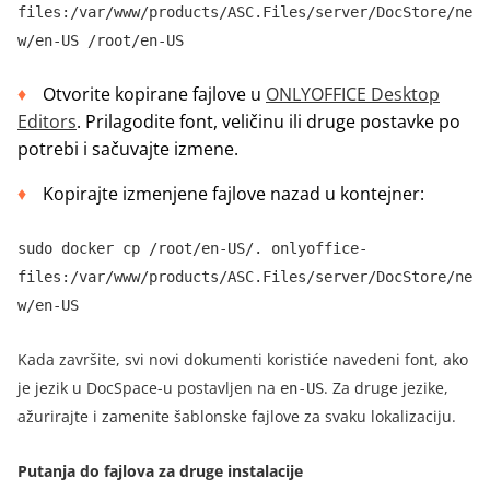
files:/var/www/products/ASC.Files/server/DocStore/ne
w/en-US /root/en-US
Otvorite kopirane fajlove u
ONLYOFFICE Desktop
Editors
.
Prilagodite font, veličinu ili druge postavke po
potrebi i sačuvajte izmene.
Kopirajte izmenjene fajlove nazad u kontejner:
sudo docker cp /root/en-US/. onlyoffice-
files:/var/www/products/ASC.Files/server/DocStore/ne
w/en-US
Kada završite, svi novi dokumenti koristiće navedeni font, ako
je jezik u DocSpace-u postavljen na
.
Za druge jezike,
en-US
ažurirajte i zamenite šablonske fajlove za svaku lokalizaciju.
Putanja do fajlova za druge instalacije