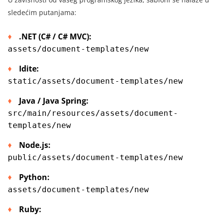
sledećim putanjama:
.NET (C# /
C# MVC
):
assets/document-templates/new
Idite
:
static/assets/document-templates/new
Jav
a /
Java Spring
:
src/main/resources/assets/document-
templates/new
Node.js:
public/assets/document-templates/new
Python:
assets/document-templates/new
Ruby: