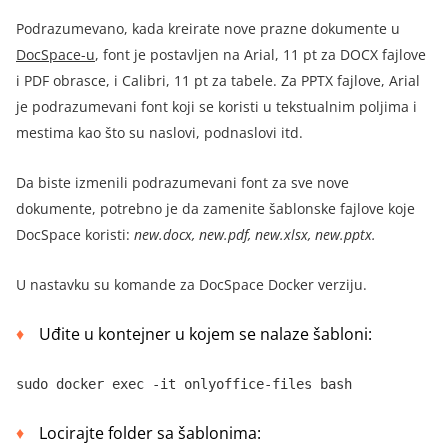
Podrazumevano, kada kreirate nove prazne dokumente u
DocSpace-u
,
font je postavljen na Arial, 11 pt za DOCX fajlove
i PDF obrasce, i Calibri, 11 pt za tabele. Za PPTX fajlove, Arial
je podrazumevani font koji se koristi u tekstualnim poljima i
mestima kao što su naslovi, podnaslovi itd.
Da biste izmenili podrazumevani font za sve nove
dokumente, potrebno je da zamenite šablonske fajlove koje
DocSpace koristi:
new.docx, new.pdf, new.xlsx, new.pptx.
U nastavku su komande za DocSpace Docker verziju.
Uđite u kontejner u kojem se nalaze šabloni:
sudo docker exec -it onlyoffice-files bash
Locirajte folder sa šablonima: