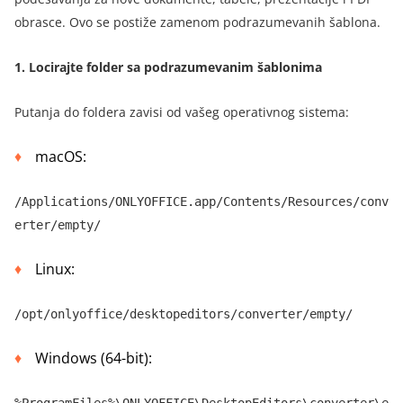
obrasce. Ovo se postiže zamenom podrazumevanih šablona.
1.
Locirajte folder sa podrazumevanim šablonima
Putanja do foldera zavisi od vašeg operativnog sistema:
macOS:
/Applications/ONLYOFFICE.app/Contents/Resources/conv
erter/empty/
Linux:
/opt/onlyoffice/desktopeditors/converter/empty/
Windows (64-bit):
%ProgramFiles%\ONLYOFFICE\DesktopEditors\converter\e