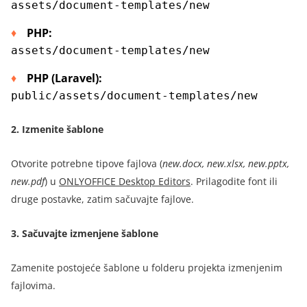
assets/document-templates/new
PHP
:
assets/document-templates/new
PHP (Laravel)
:
public/assets/document-templates/new
2.
Izmenite šablone
Otvorite potrebne tipove fajlova
(
new.docx, new.xlsx, new.pptx,
new.pdf
) u
ONLYOFFICE Desktop Editors
.
Prilagodite font ili
druge postavke, zatim sačuvajte fajlove.
3.
Sačuvajte izmenjene šablone
Zamenite postojeće šablone u folderu projekta izmenjenim
fajlovima.