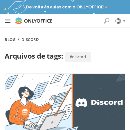
De volta às aulas com o ONLYOFFICE!
BLOG
/
DISCORD
Arquivos de tags:
#discord