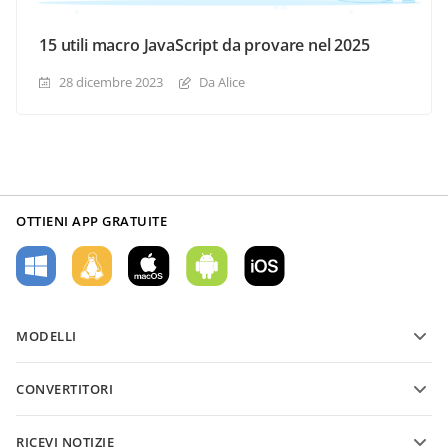
15 utili macro JavaScript da provare nel 2025
28 dicembre 2023
Da Alice
OTTIENI APP GRATUITE
MODELLI
Modelli di moduli PDF
CONVERTITORI
Modelli di documenti di testo
Converti file di testo
Modelli di fogli di calcolo
RICEVI NOTIZIE