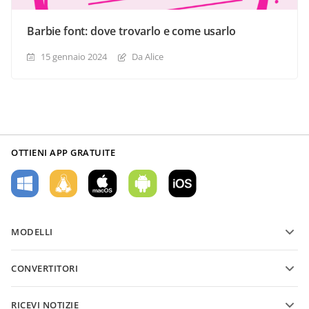
Barbie font: dove trovarlo e come usarlo
15 gennaio 2024
Da Alice
OTTIENI APP GRATUITE
MODELLI
Modelli di moduli PDF
CONVERTITORI
Modelli di documenti di testo
Converti file di testo
Modelli di fogli di calcolo
RICEVI NOTIZIE