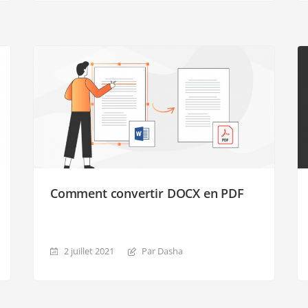
Comment convertir DOCX en PDF
2 juillet 2021
Par Dasha