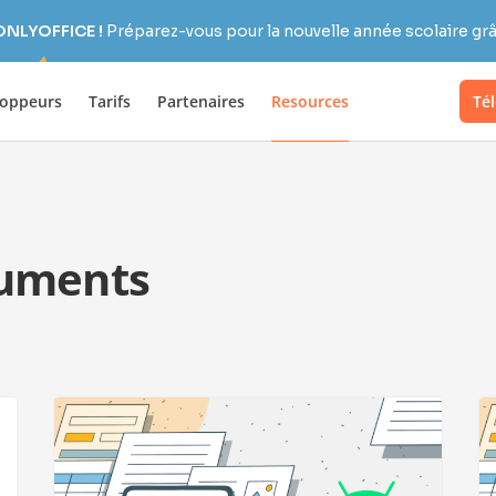
 ONLYOFFICE !
Préparez-vous pour la nouvelle année scolaire grâc
loppeurs
Tarifs
Partenaires
Resources
Té
uments