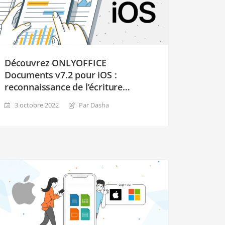
Découvrez ONLYOFFICE
Documents v7.2 pour iOS :
reconnaissance de l’écriture
manuscrite, protection des
3 octobre 2022
Par Dasha
documents, filtres de recherche,
etc.