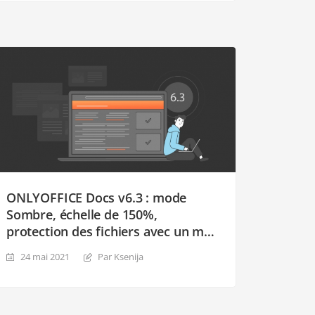
ONLYOFFICE Docs v6.3 : mode
Sombre, échelle de 150%,
protection des fichiers avec un mot
de passe, révision évoluée
24 mai 2021
Par Ksenija