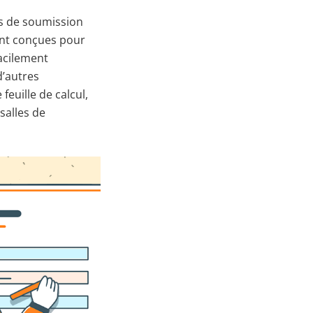
s de soumission
ont conçues pour
facilement
d’autres
euille de calcul,
salles de