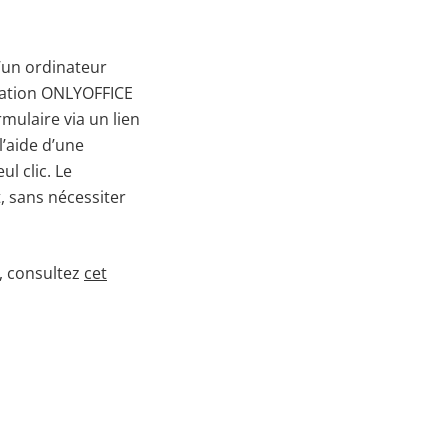
’un ordinateur
ication ONLYOFFICE
rmulaire via un lien
’aide d’une
l clic. Le
, sans nécessiter
, consultez
cet