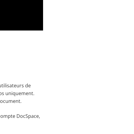
tilisateurs de
mps uniquement.
 document.
e compte DocSpace,