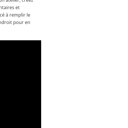
n atelier, créez
taires et
cé à remplir le
endroit pour en