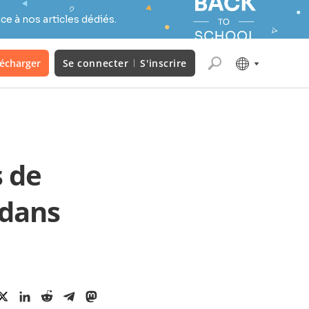
e à nos articles dédiés.
lécharger
Se connecter
S'inscrire
s de
 dans