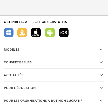
OBTENIR LES APPILCATIONS GRATUITES
MODÈLES
Modèles de formulaires PDF
CONVERTISSEURS
Modèles de documents texte
Convertissez des documents texte
Modèles de feuilles de calcul
ACTUALITÉS
Convertissez des feuilles de calcul
Modèles de présantations
Blog
Convertissez des présentations
POUR L'ÉDUCATION
Convertissez des PDFs
Pour les étudiants
POUR LES ORGANISATIONS À BUT NON LUCRATIF
Pour les enseignants