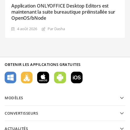
Application ONLYOFFICE Desktop Editors est
maintenant la suite bureautique préinstallée sur
OpenOS/bNode
4 août 2026
Par Dasha
OBTENIR LES APPILCATIONS GRATUITES
MODÈLES
Modèles de formulaires PDF
CONVERTISSEURS
Modèles de documents texte
Convertissez des documents texte
Modèles de feuilles de calcul
ACTUALITÉS