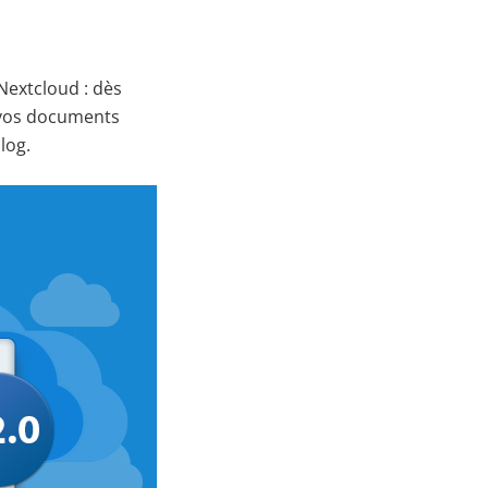
Nextcloud : dès
 vos documents
log.