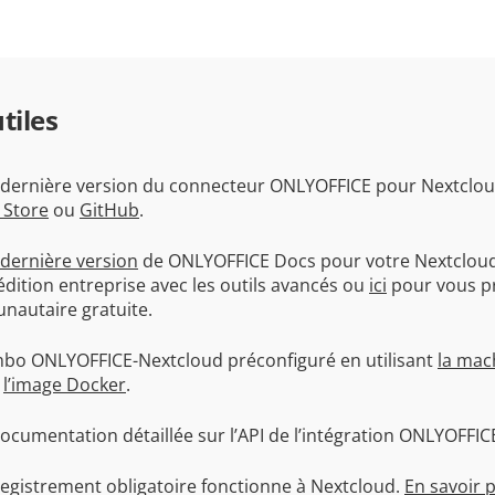
tiles
a dernière version du connecteur ONLYOFFICE pour Nextclo
 Store
ou
GitHub
.
dernière version
de ONLYOFFICE Docs pour votre Nextcloud
édition entreprise avec les outils avancés ou
ici
pour vous p
nautaire gratuite.
ombo ONLYOFFICE-Nextcloud préconfiguré en utilisant
la mach
u
l’image Docker
.
ocumentation détaillée sur l’API de l’intégration ONLYOFFIC
gistrement obligatoire fonctionne à Nextcloud.
En savoir 