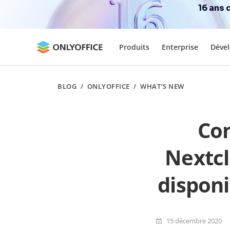
16 ans 
Produits
Enterprise
Déve
BLOG
/
ONLYOFFICE
/
WHAT’S NEW
Co
Nextcl
disponi
15 décembre 2020