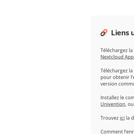
Liens u
Téléchargez l
Nextcloud App
Téléchargez la
pour obtenir l’
version commu
Installez le c
Univention
, o
Trouvez
ici
la d
Comment l’enre