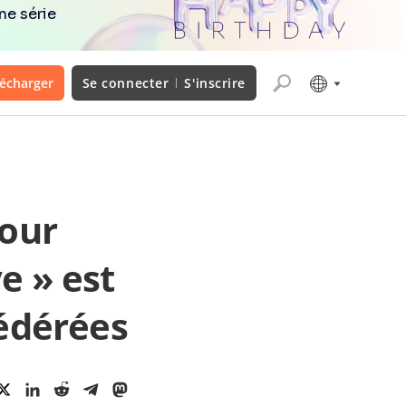
ne série
lécharger
Se connecter
S'inscrire
our
e » est
fédérées