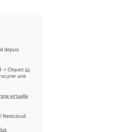
ud depuis
 -> Cliquez
ici
rocurer une
ine virtuelle
E-Nextcloud.
plus