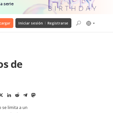
a serie
cargar
Iniciar sesión
Registrarse
os de
 se limita a un