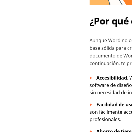
¿Por qué
Aunque Word no ofr
base sólida para c
documento de Word 
continuación, te p
Accesibilidad
. 
software de diseño
sin necesidad de in
Facilidad de us
son fácilmente acce
profesionales.
Ahorro de tie