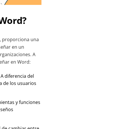
 Word?
, proporciona una
señar en un
rganizaciones. A
señar en Word:
A diferencia del
a de los usuarios
mientas y funciones
diseños
d de cambiar entre