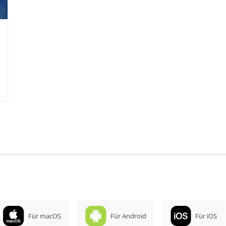
Für macOS
Für Android
Für iOS