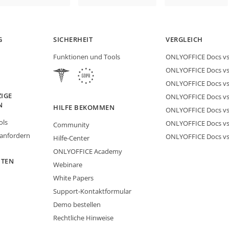
G
SICHERHEIT
VERGLEICH
Funktionen und Tools
ONLYOFFICE Docs vs 
ONLYOFFICE Docs vs
ONLYOFFICE Docs vs
IGE
ONLYOFFICE Docs vs 
N
HILFE BEKOMMEN
ONLYOFFICE Docs v
ols
ONLYOFFICE Docs vs
Community
 anfordern
ONLYOFFICE Docs v
Hilfe-Center
ONLYOFFICE Academy
ITEN
Webinare
White Papers
Support-Kontaktformular
Demo bestellen
Rechtliche Hinweise