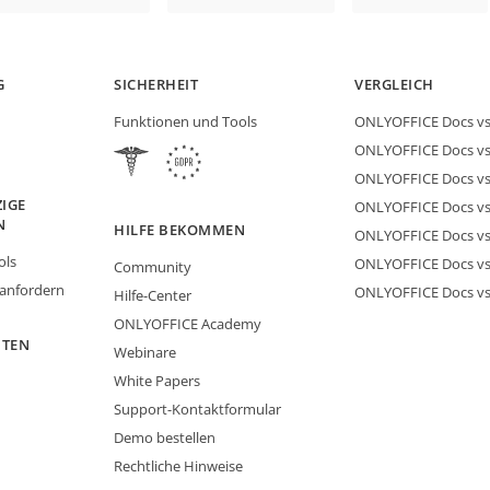
G
SICHERHEIT
VERGLEICH
Funktionen und Tools
ONLYOFFICE Docs vs 
ONLYOFFICE Docs vs
ONLYOFFICE Docs vs
IGE
ONLYOFFICE Docs vs 
N
HILFE BEKOMMEN
ONLYOFFICE Docs v
ols
ONLYOFFICE Docs vs
Community
 anfordern
ONLYOFFICE Docs v
Hilfe-Center
ONLYOFFICE Academy
ITEN
Webinare
White Papers
Support-Kontaktformular
Demo bestellen
Rechtliche Hinweise