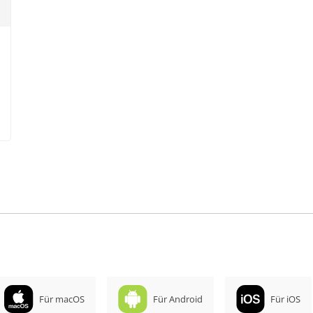
Für macOS
Für Android
Für iOS