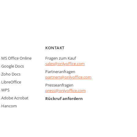
KONTAKT
MS Office Online
Fragen zum Kauf
sales@onlyoffice.com
 Google Docs
Partneranfragen
 Zoho Docs
partners@onlyoffice.com
LibreOffice
Presseanfragen
s WPS
press@onlyoffice.com
 Adobe Acrobat
Rückruf anfordern
s Hancom