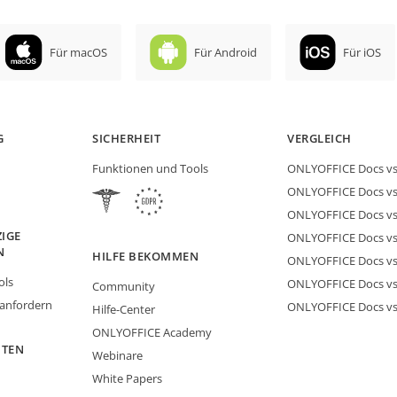
Für macOS
Für Android
Für iOS
G
SICHERHEIT
VERGLEICH
Funktionen und Tools
ONLYOFFICE Docs vs 
ONLYOFFICE Docs vs
ONLYOFFICE Docs vs
IGE
ONLYOFFICE Docs vs 
N
HILFE BEKOMMEN
ONLYOFFICE Docs v
ols
ONLYOFFICE Docs vs
Community
 anfordern
ONLYOFFICE Docs v
Hilfe-Center
ONLYOFFICE Academy
ITEN
Webinare
White Papers