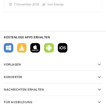
7 November 2018
Von Ksenija
KOSTENLOSE APPS ERHALTEN
VORLAGEN
PDF-Formularvorlagen
KONVERTER
Vorlagen für Textdokumente
Konvertieren Sie Textdateien
Vorlagen für Tabellenkalkulationen
NACHRICHTEN ERHALTEN
Konvertieren Sie Tabellenkalkulationen
Vorlagen für Präsentationen
Blog
Konvertieren Sie Präsentationen
FÜR AUSBILDUNG
Konvertieren Sie PDF