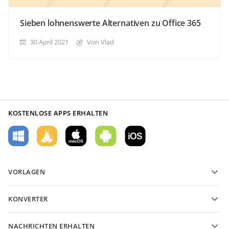
Sieben lohnenswerte Alternativen zu Office 365
30 April 2021
Von Vlad
KOSTENLOSE APPS ERHALTEN
VORLAGEN
PDF-Formularvorlagen
KONVERTER
Vorlagen für Textdokumente
Konvertieren Sie Textdateien
Vorlagen für Tabellenkalkulationen
NACHRICHTEN ERHALTEN