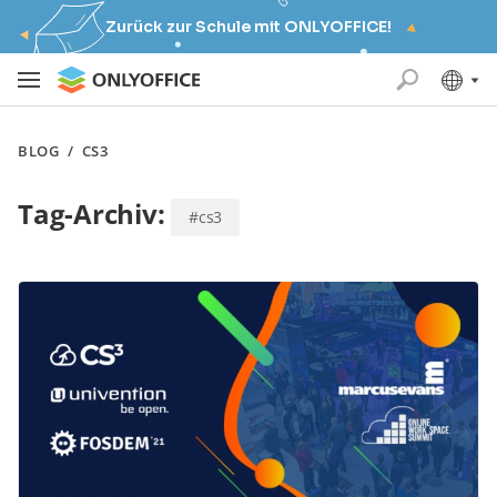
Zurück zur Schule mit ONLYOFFICE!
BLOG
/
CS3
Tag-Archiv:
#cs3