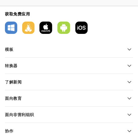
获取免费应用
模板
PDF 表单模板
转换器
文本文档模板
转换文本文件
电子表格模板
了解新闻
转换电子表格
演示文稿模板
博客
转换演示文稿
面向教育
转换 PDF 文件
适用于学生
面向非营利组织
适用于教育人士
功能和工具
协作
申请免费帐户